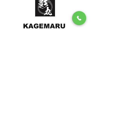
KAGEMARU
遊漁船（釣り船）
株式会社えびす
メールアドレス：
twns5698@yahoo.co.j
p
Tel:
090-6433-8247
​鳥取県境港市渡町1216