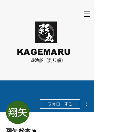
KAGEMARU
​遊漁船（釣り船）
その他
フォローする
管理者
翔矢 松本