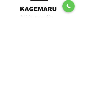
KAGEMARU
遊漁船（釣り船）
株式会社えびす
メールアドレス：
twns5698@yahoo.co.j
p
Tel:
090-6433-8247
​鳥取県境港市渡町1216