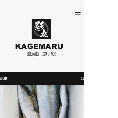
KAGEMARU
​遊漁船（釣り船）
記事