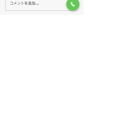
コメントを追加…
12月8日‼️ 中海シーバス‼️
12月11日‼️ 中海シーバ
ス‼️
KAGEMARU
遊漁船（釣り船）
株式会社えびす
メールアドレス：
twns5698@yahoo.co.j
p
Tel:
090-6433-8247