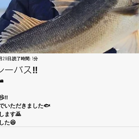
1月29日
読了時間: 1分
ーバス‼️
️
‼️
でいただきました🐟
します🙇
した😆