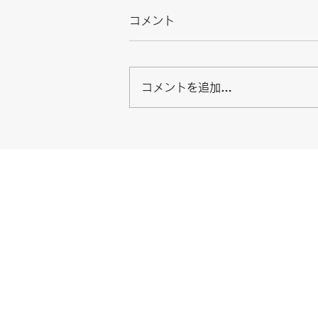
コメント
コメントを追加…
12月2日‼️ 中海シーバス‼️