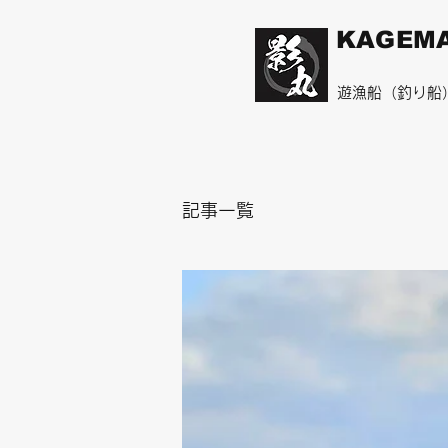
KAGEM
​遊漁船（釣り船
記事一覧